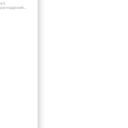
ит),
Краснодарский
овская ст-ца, ул.