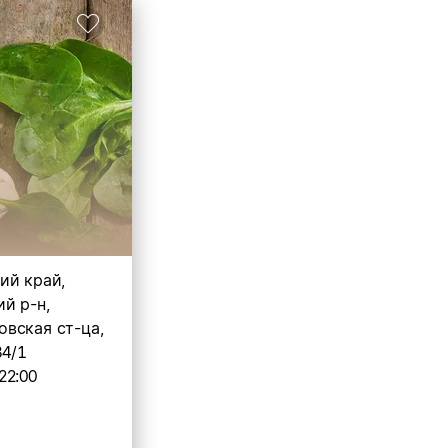
ий край,
й р-н,
вская ст-ца,
34/1
22:00