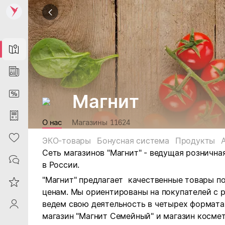
Map
News
DiscountCard
Магнит
Purchases
О нас
Магазины
11624
Heart
ЭКО-товары
Бонусная система
Продукты
Сеть магазинов "Магнит" - ведущая рознична
Contacts
в России.
"Магнит" предлагает качественные товары п
Reviews
ценам. Мы ориентированы на покупателей с 
ведем свою деятельность в четырех форматах:
ProfileSaby
магазин "Магнит Семейный" и магазин космет