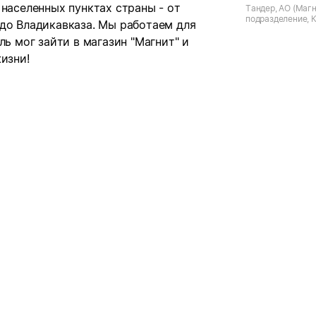
 населенных пунктах страны - от
Тандер, АО (Магн
подразделение, 
 до Владикавказа. Мы работаем для
край, Новощербин
Мира, д.34/1
ль мог зайти в магазин "Магнит" и
изни!