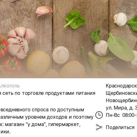
Алкоголь
Краснодарск
я сеть по торговле продуктами питания
Щербиновски
Новощербино
ул. Мира, д. 
овседневного спроса по доступным
Пн-Вс
08:00-
различным уровнем доходов и поэтому
 магазин "у дома", гипермаркет,
Поделиться
ики.