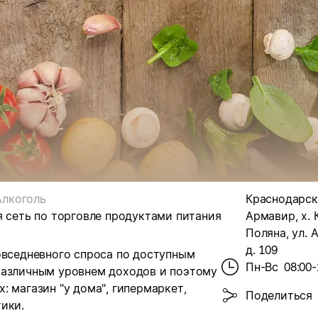
Алкоголь
Краснодарски
я сеть по торговле продуктами питания
Армавир, х. 
Поляна, ул. 
д. 109
овседневного спроса по доступным
Пн-Вс
08:00-
различным уровнем доходов и поэтому
 магазин "у дома", гипермаркет,
Поделиться
ики.