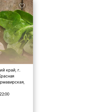
й край, г.
Красная
Армавирская,
22:00