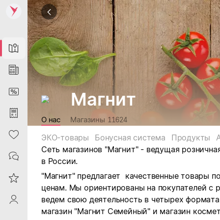
Map
News
DiscountCard
Магнит
Purchases
О нас
Магазины
11624
Heart
ЭКО-товары
Бонусная система
Продукты
Сеть магазинов "Магнит" - ведущая рознична
Contacts
в России.
"Магнит" предлагает качественные товары п
Reviews
ценам. Мы ориентированы на покупателей с 
ведем свою деятельность в четырех форматах:
ProfileSaby
магазин "Магнит Семейный" и магазин космет