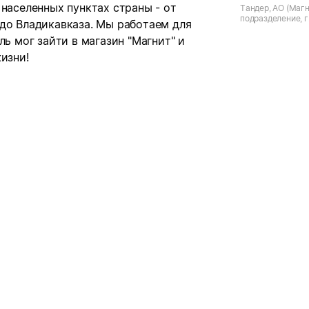
 населенных пунктах страны - от
Тандер, АО (Магн
подразделение, г
 до Владикавказа. Мы работаем для
Армавирская
ль мог зайти в магазин "Магнит" и
изни!