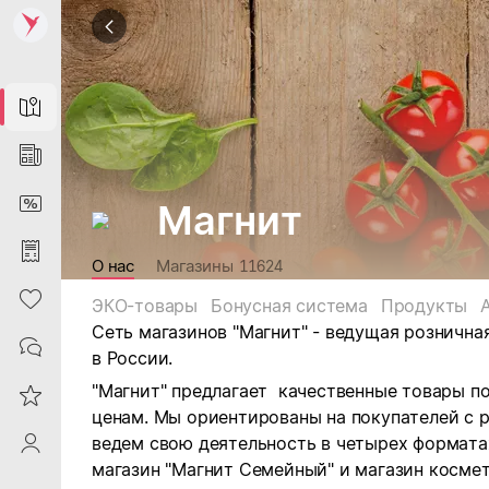
Map
News
DiscountCard
Магнит
Purchases
О нас
Магазины
11624
Heart
ЭКО-товары
Бонусная система
Продукты
Сеть магазинов "Магнит" - ведущая рознична
Contacts
в России.
"Магнит" предлагает качественные товары п
Reviews
ценам. Мы ориентированы на покупателей с 
ведем свою деятельность в четырех форматах:
ProfileSaby
магазин "Магнит Семейный" и магазин космет