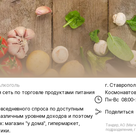
Алкоголь
г. Ставрополь
я сеть по торговле продуктами питания
Космонавтов,
Пн-Вс
08:00-
овседневного спроса по доступным
Поделиться
различным уровнем доходов и поэтому
 магазин "у дома", гипермаркет,
Тандер, АО (Магн
подразделение, г
ики.
Космонавтов, д.2