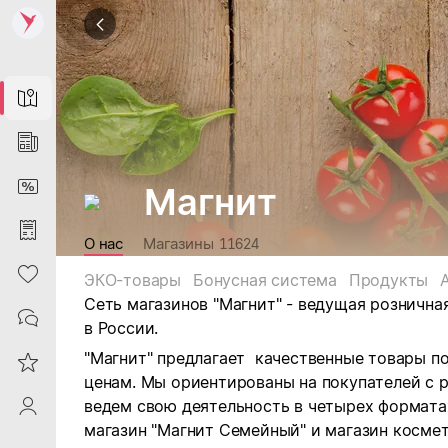
Map
News
DiscountCard
Магнит
Purchases
О нас
Магазины
11624
Heart
ЭКО-товары
Бонусная система
Продукты
Сеть магазинов "Магнит" - ведущая рознична
Contacts
в России.
"Магнит" предлагает качественные товары п
Reviews
ценам. Мы ориентированы на покупателей с 
ведем свою деятельность в четырех форматах:
ProfileSaby
магазин "Магнит Семейный" и магазин космет