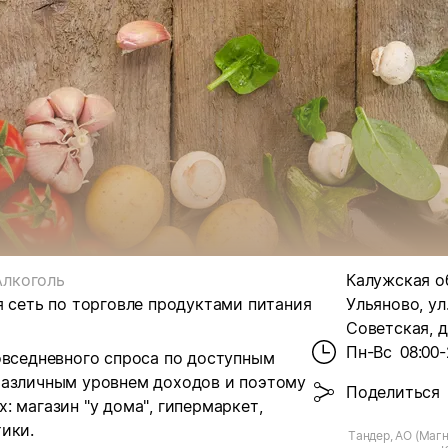
Алкоголь
Калужская об
я сеть по торговле продуктами питания
Ульяново, ул
Советская, д
Пн-Вс
08:00-
овседневного спроса по доступным
различным уровнем доходов и поэтому
Поделиться
 магазин "у дома", гипермаркет,
ики.
Тандер, АО (Магн