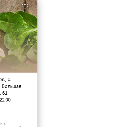
л., с.
. Большая
. 61
22:00
ит),