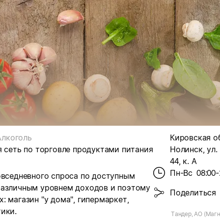
Алкоголь
Кировская обл
я сеть по торговле продуктами питания
Нолинск, ул.
44, к. А
Пн-Вс
08:00-
овседневного спроса по доступным
различным уровнем доходов и поэтому
Поделиться
 магазин "у дома", гипермаркет,
ики.
Тандер, АО (Магн