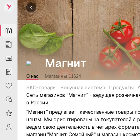
Map
News
DiscountCard
Магнит
Purchases
О нас
Магазины
11624
Heart
ЭКО-товары
Бонусная система
Продукты
Сеть магазинов "Магнит" - ведущая рознична
Contacts
в России.
"Магнит" предлагает качественные товары п
Reviews
ценам. Мы ориентированы на покупателей с 
ведем свою деятельность в четырех форматах:
ProfileSaby
магазин "Магнит Семейный" и магазин космет