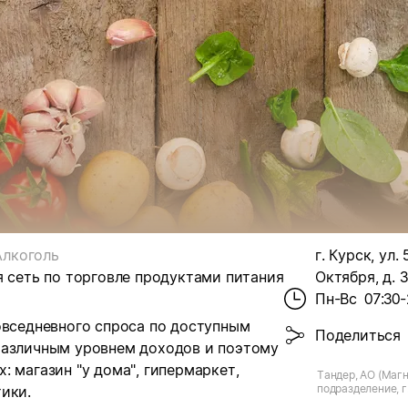
Алкоголь
г. Курск, ул. 
я сеть по торговле продуктами питания
Октября, д. 3
Пн-Вс
07:30-
овседневного спроса по доступным
Поделиться
различным уровнем доходов и поэтому
 магазин "у дома", гипермаркет,
Тандер, АО (Магн
подразделение, г.
ики.
Октября, д.3