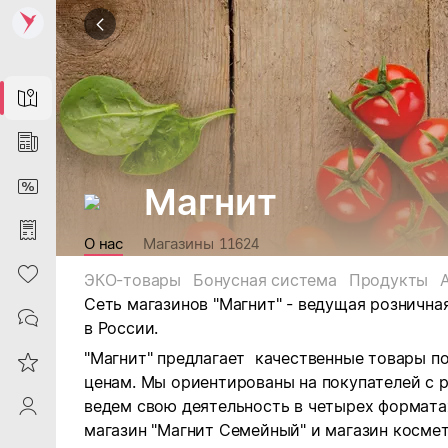
Map
News
DiscountCard
Магнит
Purchases
О нас
Магазины
11624
Heart
ЭКО-товары
Бонусная система
Продукты
Сеть магазинов "Магнит" - ведущая рознична
Contacts
в России.
"Магнит" предлагает качественные товары п
Reviews
ценам. Мы ориентированы на покупателей с 
ведем свою деятельность в четырех форматах:
ProfileSaby
магазин "Магнит Семейный" и магазин космет