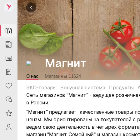
Map
News
DiscountCard
Магнит
Purchases
О нас
Магазины
11624
Heart
ЭКО-товары
Бонусная система
Продукты
Сеть магазинов "Магнит" - ведущая рознична
Contacts
в России.
"Магнит" предлагает качественные товары п
Reviews
ценам. Мы ориентированы на покупателей с 
ведем свою деятельность в четырех форматах:
ProfileSaby
магазин "Магнит Семейный" и магазин космет