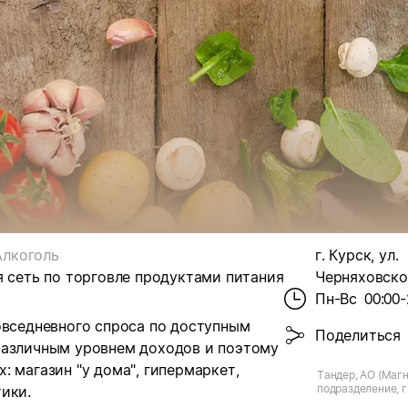
Алкоголь
г. Курск, ул.
я сеть по торговле продуктами питания
Черняховског
Пн-Вс
00:00-
овседневного спроса по доступным
Поделиться
различным уровнем доходов и поэтому
 магазин "у дома", гипермаркет,
Тандер, АО (Магн
подразделение, г.
ики.
Черняховского, д