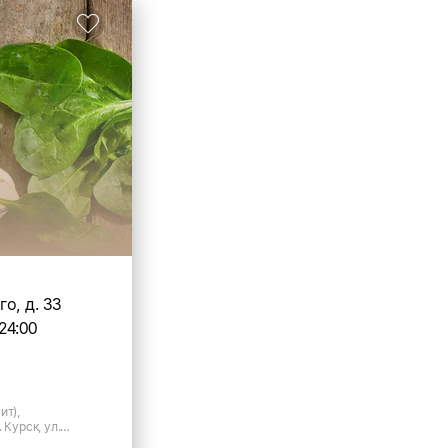
о, д. 33
24:00
ит),
 Курск, ул.
.33