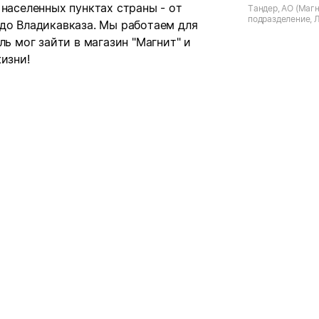
 населенных пунктах страны - от
Тандер, АО (Магн
подразделение, 
 до Владикавказа. Мы работаем для
обл., д. Кривко, 
д.1
ль мог зайти в магазин "Магнит" и
изни!