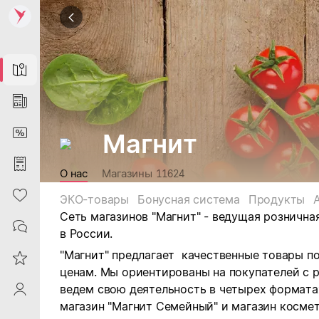
Map
News
DiscountCard
Магнит
Purchases
О нас
Магазины
11624
Heart
ЭКО-товары
Бонусная система
Продукты
Сеть магазинов "Магнит" - ведущая рознична
Contacts
в России.
"Магнит" предлагает качественные товары п
Reviews
ценам. Мы ориентированы на покупателей с 
ведем свою деятельность в четырех форматах:
ProfileSaby
магазин "Магнит Семейный" и магазин космет