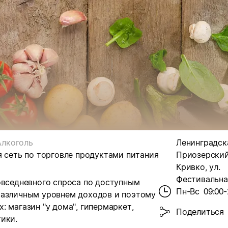
Алкоголь
Ленинградска
я сеть по торговле продуктами питания
Приозерский 
Кривко, ул.
Фестивальная
овседневного спроса по доступным
Пн-Вс
09:00-
различным уровнем доходов и поэтому
 магазин "у дома", гипермаркет,
Поделиться
ики.