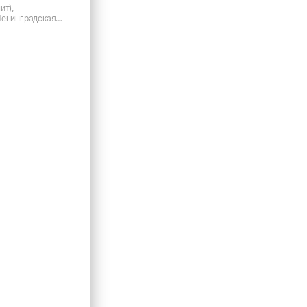
ит),
Ленинградская
ул. Фестивальная,