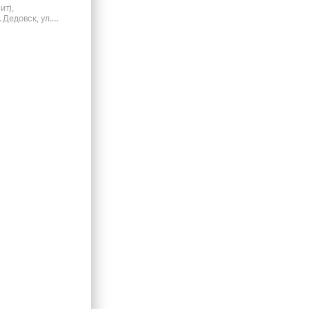
ит),
 Дедовск, ул.
 д.6