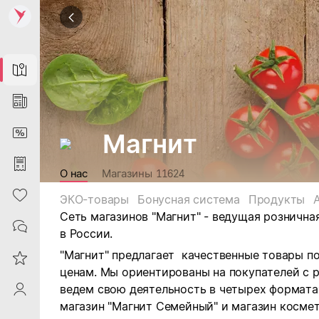
Map
News
DiscountCard
Магнит
Purchases
О нас
Магазины
11624
Heart
ЭКО-товары
Бонусная система
Продукты
Сеть магазинов "Магнит" - ведущая рознична
Contacts
в России.
"Магнит" предлагает качественные товары п
Reviews
ценам. Мы ориентированы на покупателей с 
ведем свою деятельность в четырех форматах:
ProfileSaby
магазин "Магнит Семейный" и магазин космет