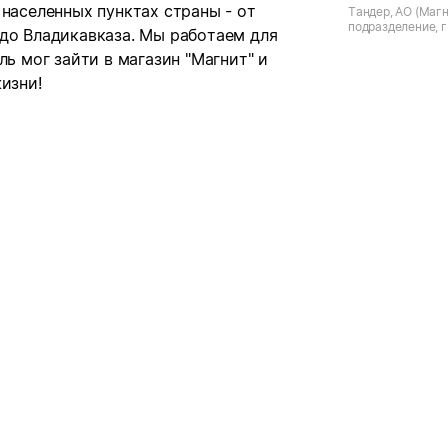
 населенных пунктах страны - от
Тандер, АО (Магн
подразделение, г.
 до Владикавказа. Мы работаем для
Красный Октябрь,
ль мог зайти в магазин "Магнит" и
изни!