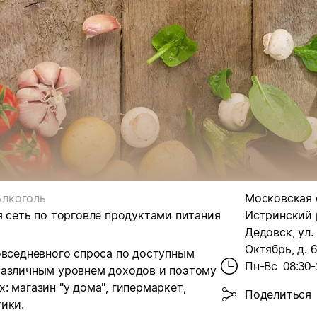
Алкоголь
Московская о
я сеть по торговле продуктами питания
Истринский р
Дедовск, ул.
Октябрь, д. 6
овседневного спроса по доступным
Пн-Вс
08:30-
различным уровнем доходов и поэтому
 магазин "у дома", гипермаркет,
Поделиться
ики.