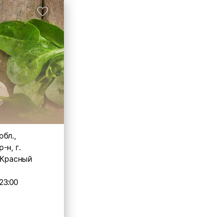
бл.,
-н, г.
 Красный
23:00