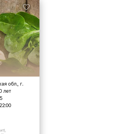
я обл., г.
0 лет
25
22:00
ит),