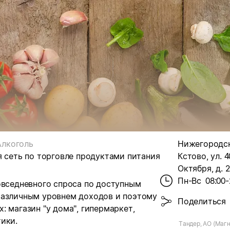
Алкоголь
Нижегородска
я сеть по торговле продуктами питания
Кстово, ул. 4
Октября, д. 
Пн-Вс
08:00-
овседневного спроса по доступным
различным уровнем доходов и поэтому
Поделиться
 магазин "у дома", гипермаркет,
ики.
Тандер, АО (Магн