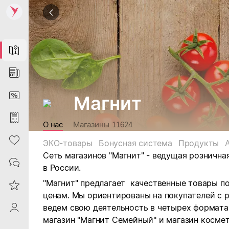
Map
News
DiscountCard
Магнит
Purchases
О нас
Магазины
11624
Heart
ЭКО-товары
Бонусная система
Продукты
Сеть магазинов "Магнит" - ведущая рознична
Contacts
в России.
"Магнит" предлагает качественные товары п
Reviews
ценам. Мы ориентированы на покупателей с 
ведем свою деятельность в четырех форматах:
ProfileSaby
магазин "Магнит Семейный" и магазин космет