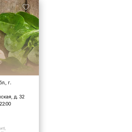
., г.
кая, д. 32
22:00
ит),