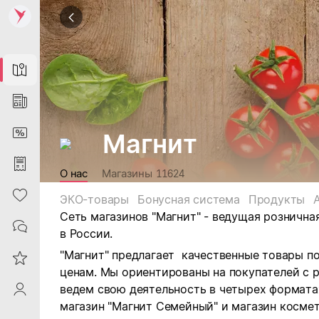
Map
News
DiscountCard
Магнит
Purchases
О нас
Магазины
11624
Heart
ЭКО-товары
Бонусная система
Продукты
Сеть магазинов "Магнит" - ведущая рознична
Contacts
в России.
"Магнит" предлагает качественные товары п
Reviews
ценам. Мы ориентированы на покупателей с 
ведем свою деятельность в четырех форматах:
ProfileSaby
магазин "Магнит Семейный" и магазин космет