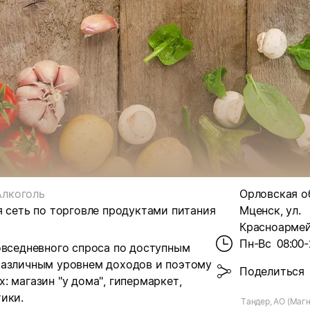
Алкоголь
Орловская обл
я сеть по торговле продуктами питания
Мценск, ул.
Красноармейс
Пн-Вс
08:00-
овседневного спроса по доступным
различным уровнем доходов и поэтому
Поделиться
 магазин "у дома", гипермаркет,
ики.
Тандер, АО (Магн