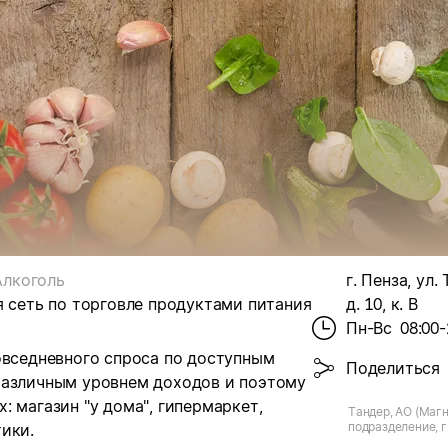
Алкоголь
г. Пенза, ул
я сеть по торговле продуктами питания
д. 10, к. В
Пн-Вс
08:00-
овседневного спроса по доступным
Поделиться
различным уровнем доходов и поэтому
 магазин "у дома", гипермаркет,
Тандер, АО (Магн
подразделение, г.
ики.
Терешковой, д.10