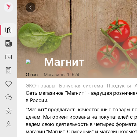
Map
News
DiscountCard
Магнит
Purchases
О нас
Магазины
11624
Heart
ЭКО-товары
Бонусная система
Продукты
Сеть магазинов "Магнит" - ведущая рознична
Contacts
в России.
"Магнит" предлагает качественные товары п
Reviews
ценам. Мы ориентированы на покупателей с 
ведем свою деятельность в четырех форматах:
ProfileSaby
магазин "Магнит Семейный" и магазин космет