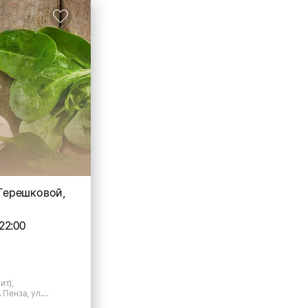
. Терешковой,
22:00
ит),
 Пенза, ул.
 к.В