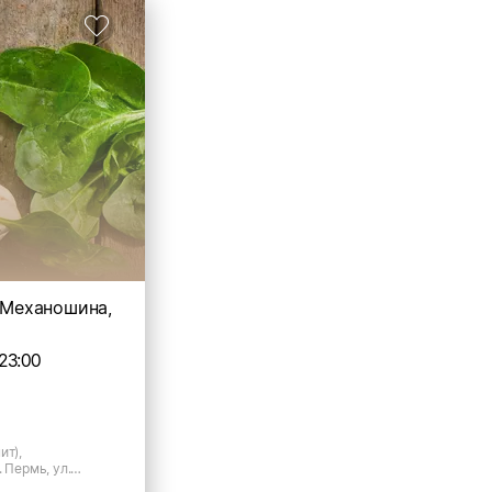
. Механошина,
23:00
ит),
 Пермь, ул.
7/1