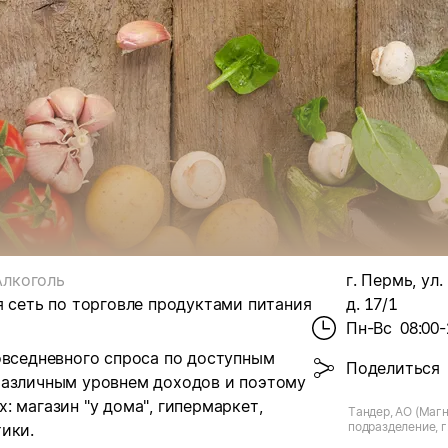
Алкоголь
г. Пермь, ул
я сеть по торговле продуктами питания
д. 17/1
Пн-Вс
08:00-
овседневного спроса по доступным
Поделиться
различным уровнем доходов и поэтому
 магазин "у дома", гипермаркет,
Тандер, АО (Магн
подразделение, г.
ики.
Механошина, д.1