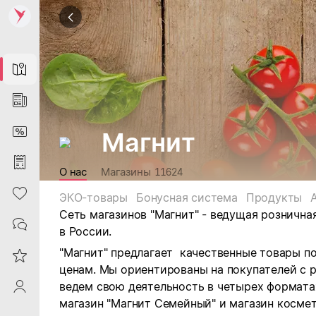
Map
News
DiscountCard
Магнит
Purchases
О нас
Магазины
11624
Heart
ЭКО-товары
Бонусная система
Продукты
Сеть магазинов "Магнит" - ведущая рознична
Contacts
в России.
"Магнит" предлагает качественные товары п
Reviews
ценам. Мы ориентированы на покупателей с 
ведем свою деятельность в четырех форматах:
ProfileSaby
магазин "Магнит Семейный" и магазин космет