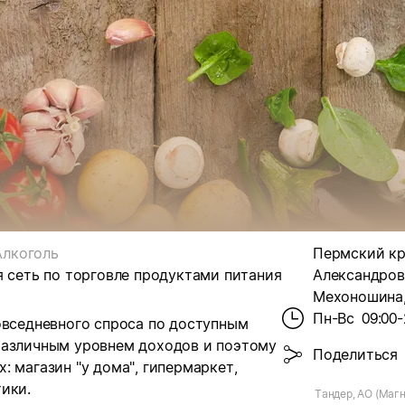
Алкоголь
Пермский кра
я сеть по торговле продуктами питания
Александровс
Мехоношина, 
Пн-Вс
09:00-
овседневного спроса по доступным
различным уровнем доходов и поэтому
Поделиться
 магазин "у дома", гипермаркет,
ики.
Тандер, АО (Магн