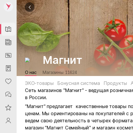
Map
News
DiscountCard
Магнит
Purchases
О нас
Магазины
11624
Heart
ЭКО-товары
Бонусная система
Продукты
Сеть магазинов "Магнит" - ведущая рознична
Contacts
в России.
"Магнит" предлагает качественные товары п
Reviews
ценам. Мы ориентированы на покупателей с 
ведем свою деятельность в четырех форматах:
ProfileSaby
магазин "Магнит Семейный" и магазин космет