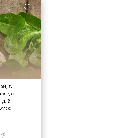
й, г.
к, ул.
д. 6
22:00
ит),