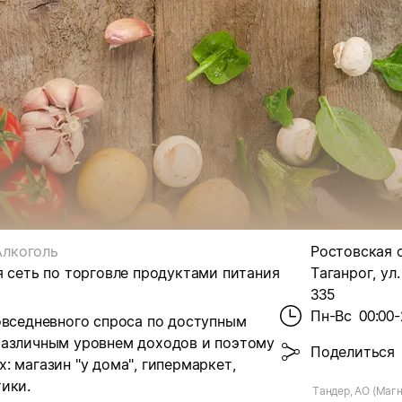
Алкоголь
Ростовская об
я сеть по торговле продуктами питания
Таганрог, ул.
335
Пн-Вс
00:00-
овседневного спроса по доступным
различным уровнем доходов и поэтому
Поделиться
 магазин "у дома", гипермаркет,
ики.
Тандер, АО (Магн