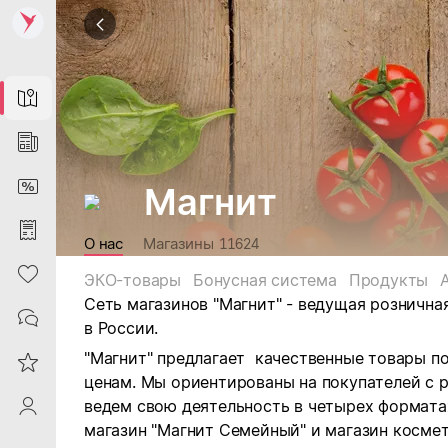
Map
News
DiscountCard
Магнит
Purchases
О нас
Магазины
11624
Heart
ЭКО-товары
Бонусная система
Продукты
Сеть магазинов "Магнит" - ведущая рознична
Contacts
в России.
"Магнит" предлагает качественные товары п
Reviews
ценам. Мы ориентированы на покупателей с 
ведем свою деятельность в четырех форматах:
ProfileSaby
магазин "Магнит Семейный" и магазин космет