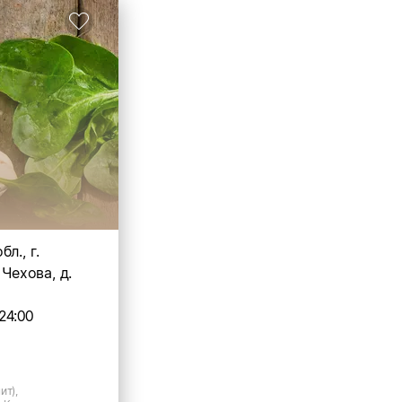
л., г.
 Чехова, д.
24:00
ит),