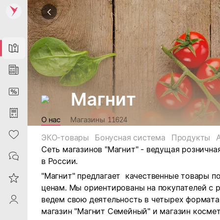
Map
News
DiscountCard
Магнит
Purchases
О нас
Магазины
11624
Heart
ЭКО-товары
Бонусная система
Продукты
Сеть магазинов "Магнит" - ведущая рознична
Contacts
в России.
"Магнит" предлагает качественные товары п
Reviews
ценам. Мы ориентированы на покупателей с 
ведем свою деятельность в четырех форматах:
ProfileSaby
магазин "Магнит Семейный" и магазин космет