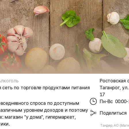
Алкоголь
Ростовская об
я сеть по торговле продуктами питания
Таганрог, ул
17
Пн-Вс
00:00-
овседневного спроса по доступным
различным уровнем доходов и поэтому
Поделиться
 магазин "у дома", гипермаркет,
ики.
Тандер, АО (Магн