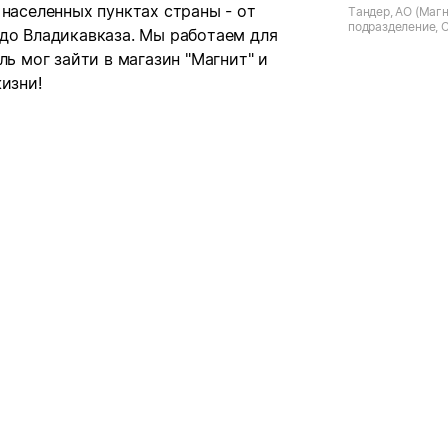
 населенных пунктах страны - от
Тандер, АО (Магн
подразделение, 
 до Владикавказа. Мы работаем для
обл., п. Большой 
Кооперативная
ль мог зайти в магазин "Магнит" и
изни!