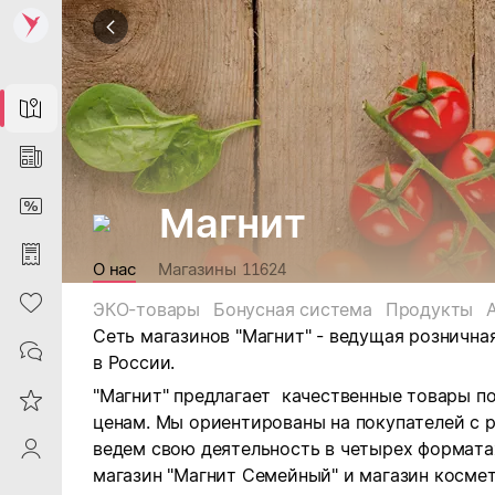
Map
News
DiscountCard
Магнит
Purchases
О нас
Магазины
11624
Heart
ЭКО-товары
Бонусная система
Продукты
Сеть магазинов "Магнит" - ведущая рознична
Contacts
в России.
"Магнит" предлагает качественные товары п
Reviews
ценам. Мы ориентированы на покупателей с 
ведем свою деятельность в четырех форматах:
ProfileSaby
магазин "Магнит Семейный" и магазин космет