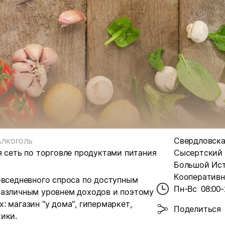
Алкоголь
Свердловская
я сеть по торговле продуктами питания
Сысертский р
Большой Ист
Кооперативна
овседневного спроса по доступным
Пн-Вс
08:00-
различным уровнем доходов и поэтому
 магазин "у дома", гипермаркет,
Поделиться
ики.