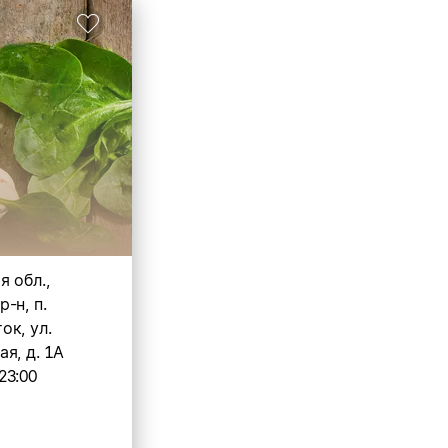
 обл.,
-н, п.
ок, ул.
я, д. 1А
23:00