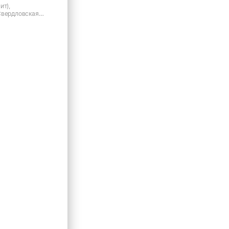
ит),
Свердловская
Исток, ул.