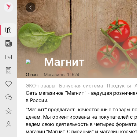
Map
News
DiscountCard
Магнит
Purchases
О нас
Магазины
11624
Heart
ЭКО-товары
Бонусная система
Продукты
Сеть магазинов "Магнит" - ведущая рознична
Contacts
в России.
"Магнит" предлагает качественные товары п
Reviews
ценам. Мы ориентированы на покупателей с 
ведем свою деятельность в четырех форматах:
ProfileSaby
магазин "Магнит Семейный" и магазин космет