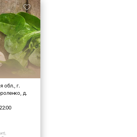
 обл., г.
ороленко, д.
22:00
ит),