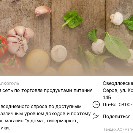
Алкоголь
Свердловская
я сеть по торговле продуктами питания
Серов, ул. К
14Б
Пн-Вс
08:00-
овседневного спроса по доступным
различным уровнем доходов и поэтому
Поделиться
 магазин "у дома", гипермаркет,
ики.
Тандер, АО (Магн