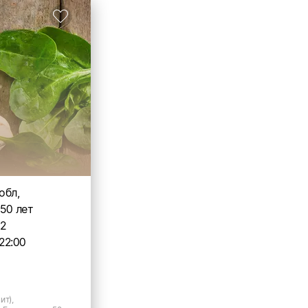
обл,
.50 лет
2
22:00
ит),