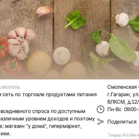
Алкоголь
Смоленская 
я сеть по торговле продуктами питания
г.Гагарин, ул
ВЛКСМ, д.12/
Пн-Вс
09:00-
овседневного спроса по доступным
различным уровнем доходов и поэтому
Поделиться
 магазин "у дома", гипермаркет,
ики.
Тандер, АО (Магн