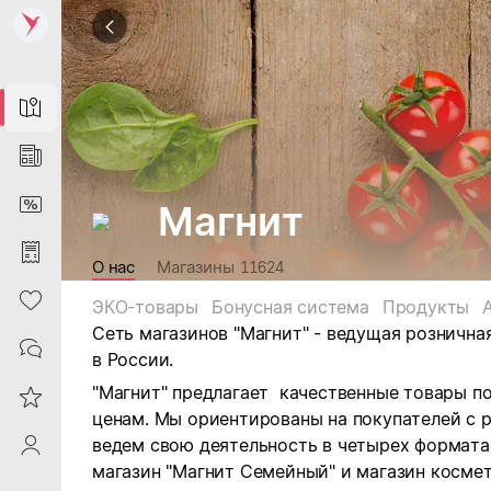
Map
News
DiscountCard
Магнит
Purchases
О нас
Магазины
11624
Heart
ЭКО-товары
Бонусная система
Продукты
Сеть магазинов "Магнит" - ведущая рознична
Contacts
в России.
"Магнит" предлагает качественные товары п
Reviews
ценам. Мы ориентированы на покупателей с 
ведем свою деятельность в четырех форматах:
ProfileSaby
магазин "Магнит Семейный" и магазин космет