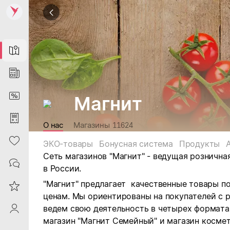
Map
News
DiscountCard
Магнит
Purchases
О нас
Магазины
11624
Heart
ЭКО-товары
Бонусная система
Продукты
Сеть магазинов "Магнит" - ведущая рознична
Contacts
в России.
"Магнит" предлагает качественные товары п
Reviews
ценам. Мы ориентированы на покупателей с 
ведем свою деятельность в четырех форматах:
ProfileSaby
магазин "Магнит Семейный" и магазин космет