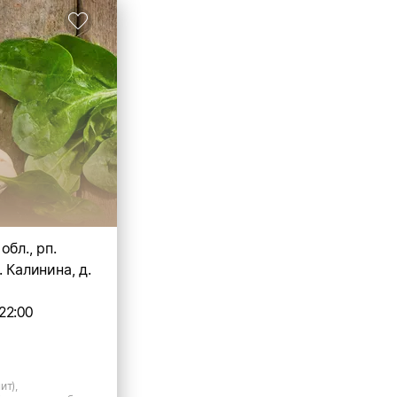
обл., рп.
. Калинина, д.
22:00
ит),