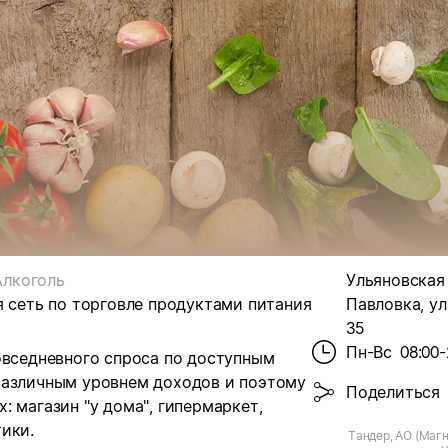
Алкоголь
Ульяновская 
я сеть по торговле продуктами питания
Павловка, ул
35
Пн-Вс
08:00-
овседневного спроса по доступным
различным уровнем доходов и поэтому
Поделиться
 магазин "у дома", гипермаркет,
ики.
Тандер, АО (Магн