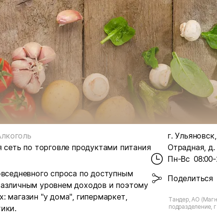
Алкоголь
г. Ульяновск,
я сеть по торговле продуктами питания
Отрадная, д. 
Пн-Вс
08:00-
овседневного спроса по доступным
Поделиться
различным уровнем доходов и поэтому
 магазин "у дома", гипермаркет,
Тандер, АО (Магн
подразделение, г.
ики.
Отрадная, д.14 к.