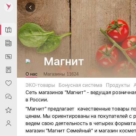
Map
News
DiscountCard
Магнит
Purchases
О нас
Магазины
11624
Heart
ЭКО-товары
Бонусная система
Продукты
Сеть магазинов "Магнит" - ведущая рознична
Contacts
в России.
"Магнит" предлагает качественные товары п
Reviews
ценам. Мы ориентированы на покупателей с 
ведем свою деятельность в четырех форматах:
ProfileSaby
магазин "Магнит Семейный" и магазин космет