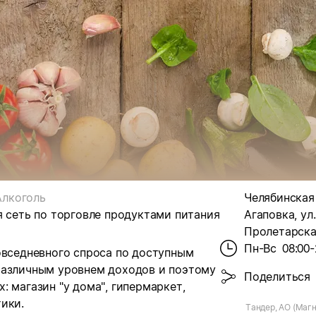
Алкоголь
Челябинская 
я сеть по торговле продуктами питания
Агаповка, ул.
Пролетарская
Пн-Вс
08:00-
овседневного спроса по доступным
различным уровнем доходов и поэтому
Поделиться
 магазин "у дома", гипермаркет,
ики.
Тандер, АО (Магн