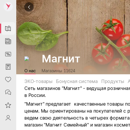
Map
News
DiscountCard
Магнит
Purchases
О нас
Магазины
11624
Heart
ЭКО-товары
Бонусная система
Продукты
Сеть магазинов "Магнит" - ведущая рознична
Contacts
в России.
"Магнит" предлагает качественные товары п
Reviews
ценам. Мы ориентированы на покупателей с 
ведем свою деятельность в четырех форматах:
ProfileSaby
магазин "Магнит Семейный" и магазин космет