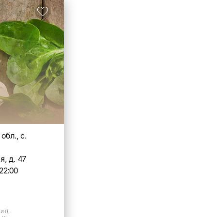
обл., с.
, д. 47
22:00
ит),