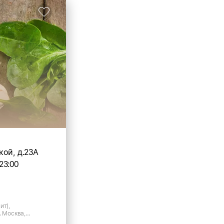
кой, д.23А
23:00
ит),
. Москва,
23А