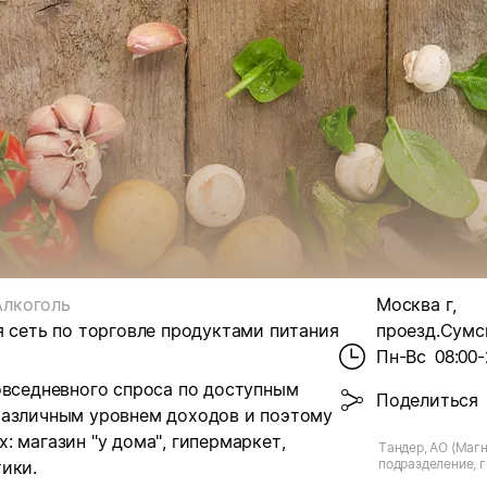
Алкоголь
Москва г,
я сеть по торговле продуктами питания
проезд.Сумс
Пн-Вс
08:00-
овседневного спроса по доступным
Поделиться
различным уровнем доходов и поэтому
 магазин "у дома", гипермаркет,
Тандер, АО (Магн
подразделение, г
ики.
Сумской пр-д, д.