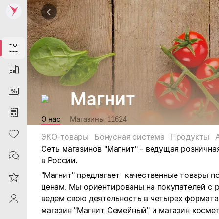
Map
News
DiscountCard
Магнит
Purchases
О нас
Магазины
11624
Heart
ЭКО-товары
Бонусная система
Продукты
Сеть магазинов "Магнит" - ведущая рознична
Contacts
в России.
"Магнит" предлагает качественные товары п
Reviews
ценам. Мы ориентированы на покупателей с 
ведем свою деятельность в четырех форматах:
ProfileSaby
магазин "Магнит Семейный" и магазин космет