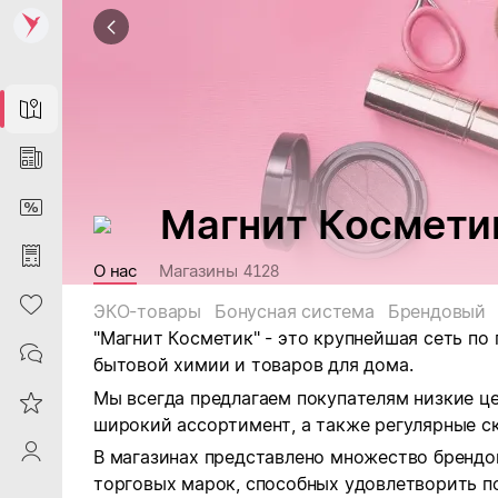
Map
News
DiscountCard
Магнит Космети
Purchases
О нас
Магазины
4128
Heart
ЭКО-товары
Бонусная система
Брендовый
"Магнит Косметик" - это крупнейшая сеть по
Contacts
бытовой химии и товаров для дома.
Мы всегда предлагаем покупателям низкие ц
Reviews
широкий ассортимент, а также регулярные ск
ProfileSaby
В магазинах представлено множество брендо
торговых марок, способных удовлетворить п