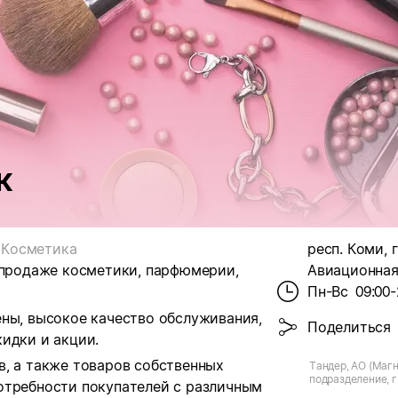
к
Косметика
респ. Коми, г
 продаже косметики, парфюмерии,
Авиационная,
Пн-Вс
09:00-
ены, высокое качество обслуживания,
Поделиться
идки и акции.
в, а также товаров собственных
Тандер, АО (Магн
подразделение, г.
отребности покупателей с различным
Авиационная, д.1