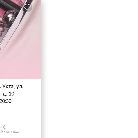
. Ухта, ул.
 д. 10
20:30
ит),
 Ухта, ул.
0