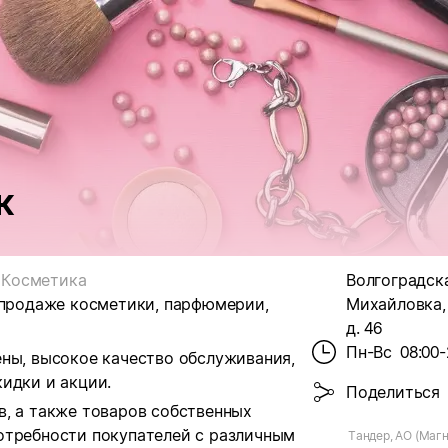
к
Косметика
Волгоградская
 продаже косметики, парфюмерии,
Михайловка,
д. 46
Пн-Вс
08:00-
ены, высокое качество обслуживания,
идки и акции.
Поделиться
в, а также товаров собственных
отребности покупателей с различным
Тандер, АО (Магн