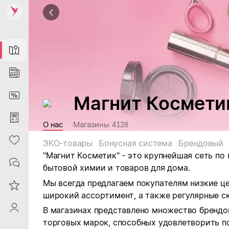
Map
News
DiscountCard
Магнит Космети
Purchases
О нас
Магазины
4128
Heart
ЭКО-товары
Бонусная система
Брендовый
"Магнит Косметик" - это крупнейшая сеть по
Contacts
бытовой химии и товаров для дома.
Мы всегда предлагаем покупателям низкие ц
Reviews
широкий ассортимент, а также регулярные ск
ProfileSaby
В магазинах представлено множество брендо
торговых марок, способных удовлетворить п