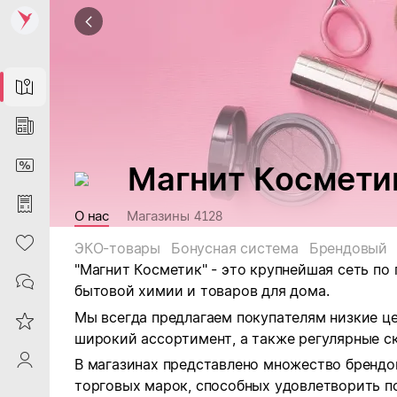
Map
News
DiscountCard
Магнит Космети
Purchases
О нас
Магазины
4128
Heart
ЭКО-товары
Бонусная система
Брендовый
"Магнит Косметик" - это крупнейшая сеть по
Contacts
бытовой химии и товаров для дома.
Мы всегда предлагаем покупателям низкие ц
Reviews
широкий ассортимент, а также регулярные ск
ProfileSaby
В магазинах представлено множество брендо
торговых марок, способных удовлетворить п