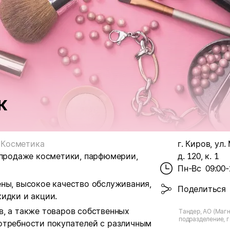
к
Косметика
г. Киров, ул
 продаже косметики, парфюмерии,
д. 120, к. 1
Пн-Вс
09:00-
ены, высокое качество обслуживания,
Поделиться
идки и акции.
в, а также товаров собственных
Тандер, АО (Магн
подразделение, г.
отребности покупателей с различным
Московская, д.12