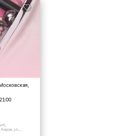
. Московская,
21:00
ит),
 Киров, ул.
0 к.1