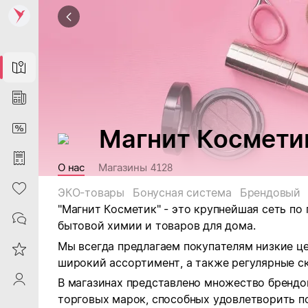
Map
News
DiscountCard
Магнит Космети
Purchases
О нас
Магазины
4128
Heart
ЭКО-товары
Бонусная система
Брендовый
"Магнит Косметик" - это крупнейшая сеть по
Contacts
бытовой химии и товаров для дома.
Мы всегда предлагаем покупателям низкие ц
Reviews
широкий ассортимент, а также регулярные ск
ProfileSaby
В магазинах представлено множество брендо
торговых марок, способных удовлетворить п