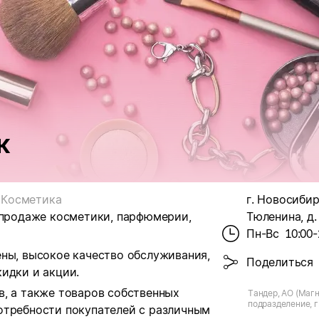
к
Косметика
г. Новосибир
 продаже косметики, парфюмерии,
Тюленина, д.
Пн-Вс
10:00-
ены, высокое качество обслуживания,
Поделиться
идки и акции.
в, а также товаров собственных
Тандер, АО (Магн
подразделение, г
отребности покупателей с различным
Тюленина, д.23/1