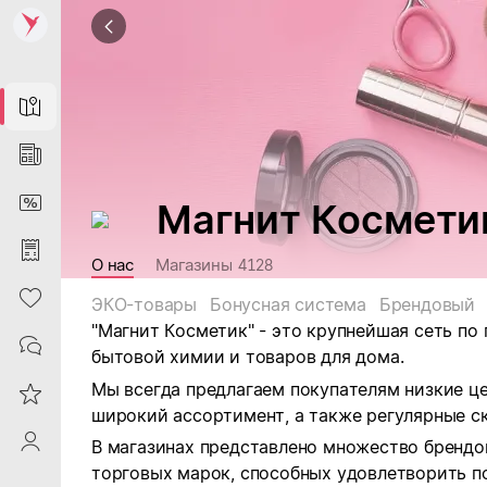
Map
News
DiscountCard
Магнит Космети
Purchases
О нас
Магазины
4128
Heart
ЭКО-товары
Бонусная система
Брендовый
"Магнит Косметик" - это крупнейшая сеть по
Contacts
бытовой химии и товаров для дома.
Мы всегда предлагаем покупателям низкие ц
Reviews
широкий ассортимент, а также регулярные ск
ProfileSaby
В магазинах представлено множество брендо
торговых марок, способных удовлетворить п