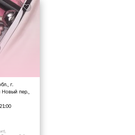
л., г.
й Новый пер.,
21:00
ит),