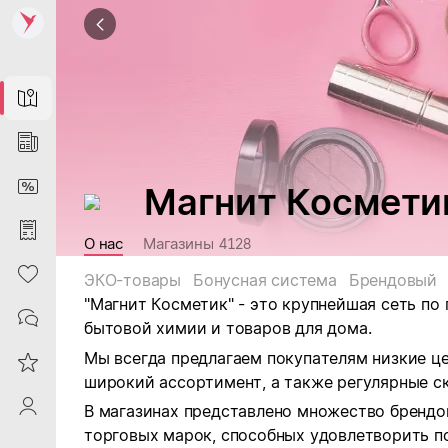
Map
News
DiscountCard
Магнит Космети
Purchases
О нас
Магазины
4128
Heart
ЭКО-товары
Бонусная система
Брендовый
"Магнит Косметик" - это крупнейшая сеть по
Contacts
бытовой химии и товаров для дома.
Мы всегда предлагаем покупателям низкие ц
Reviews
широкий ассортимент, а также регулярные ск
ProfileSaby
В магазинах представлено множество брендо
торговых марок, способных удовлетворить п