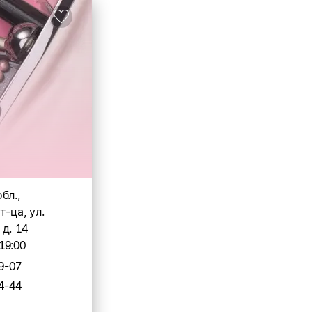
бл.,
т-ца, ул.
д. 14
19:00
9-07
4-44