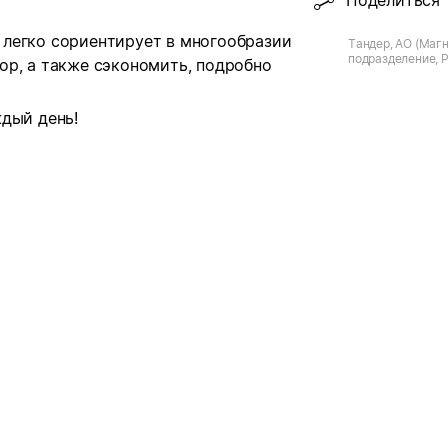
Поделиться
легко сориентирует в многообразии
Тандер, АО (Магн
подразделение, Р
ор, а также сэкономить, подробно
Багаевская ст-ца
д.14
дый день!