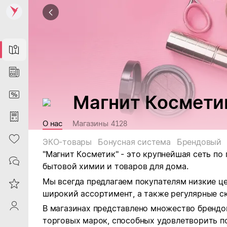
Map
News
DiscountCard
Магнит Космети
Purchases
О нас
Магазины
4128
Heart
ЭКО-товары
Бонусная система
Брендовый
"Магнит Косметик" - это крупнейшая сеть по
Contacts
бытовой химии и товаров для дома.
Мы всегда предлагаем покупателям низкие ц
Reviews
широкий ассортимент, а также регулярные ск
ProfileSaby
В магазинах представлено множество брендо
торговых марок, способных удовлетворить п