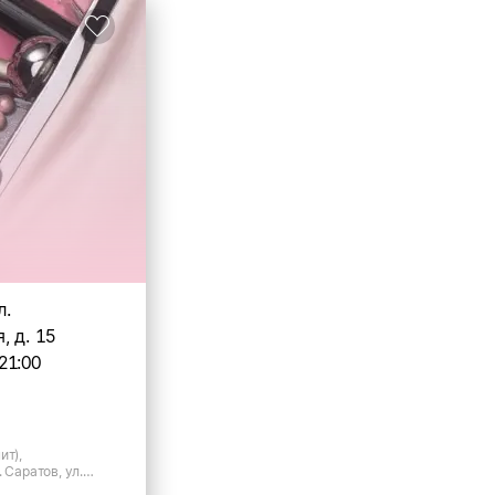
л.
 д. 15
21:00
ит),
 Саратов, ул.
15