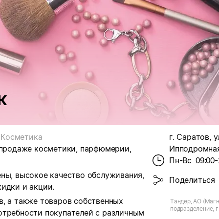
к
Косметика
г. Саратов, у
 продаже косметики, парфюмерии,
Ипподромная,
Пн-Вс
09:00-
ены, высокое качество обслуживания,
Поделиться
идки и акции.
в, а также товаров собственных
Тандер, АО (Магн
подразделение, г.
отребности покупателей с различным
Ипподромная, д.