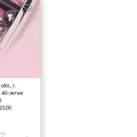
бл., г.
. 40-летия
0
21:00
ит),