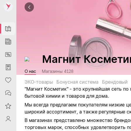
Map
News
DiscountCard
Магнит Космети
Purchases
О нас
Магазины
4128
Heart
ЭКО-товары
Бонусная система
Брендовый
"Магнит Косметик" - это крупнейшая сеть по
Contacts
бытовой химии и товаров для дома.
Мы всегда предлагаем покупателям низкие ц
Reviews
широкий ассортимент, а также регулярные ск
ProfileSaby
В магазинах представлено множество брендо
торговых марок, способных удовлетворить п