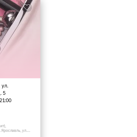
 ул.
. 5
21:00
ит),
. Ярославль, ул.