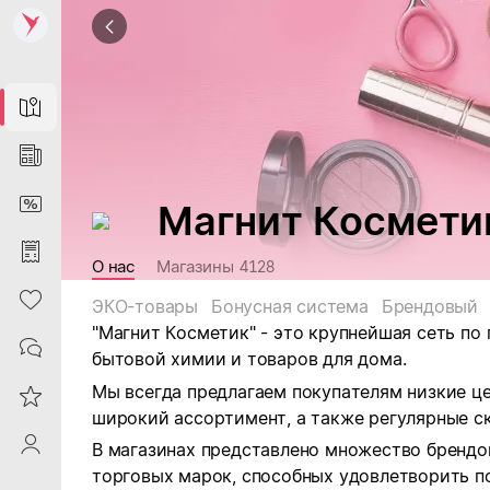
Map
News
DiscountCard
Магнит Космети
Purchases
О нас
Магазины
4128
Heart
ЭКО-товары
Бонусная система
Брендовый
"Магнит Косметик" - это крупнейшая сеть по
Contacts
бытовой химии и товаров для дома.
Мы всегда предлагаем покупателям низкие ц
Reviews
широкий ассортимент, а также регулярные ск
ProfileSaby
В магазинах представлено множество брендо
торговых марок, способных удовлетворить п