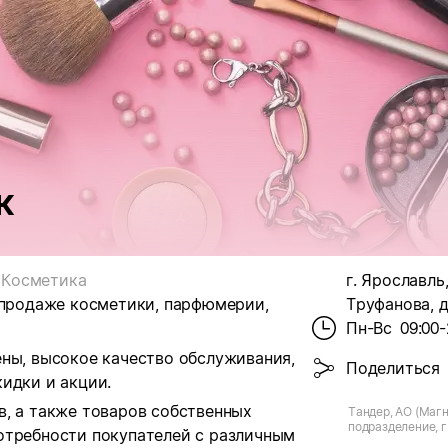
к
Косметика
г. Ярославль,
 продаже косметики, парфюмерии,
Труфанова, д
Пн-Вс
09:00-
ены, высокое качество обслуживания,
Поделиться
идки и акции.
в, а также товаров собственных
Тандер, АО (Магн
подразделение, г
отребности покупателей с различным
Труфанова, д.5