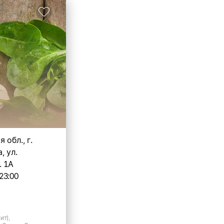
 обл., г.
, ул.
. 1А
23:00
ит),