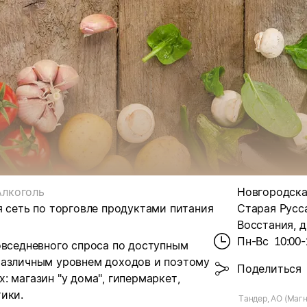
Алкоголь
Новгородская
я сеть по торговле продуктами питания
Старая Русса
Восстания, д
Пн-Вс
10:00-
овседневного спроса по доступным
различным уровнем доходов и поэтому
Поделиться
 магазин "у дома", гипермаркет,
ики.
Тандер, АО (Магн