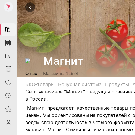
Map
News
DiscountCard
Магнит
Purchases
О нас
Магазины
11624
Heart
ЭКО-товары
Бонусная система
Продукты
Сеть магазинов "Магнит" - ведущая рознична
Contacts
в России.
"Магнит" предлагает качественные товары п
Reviews
ценам. Мы ориентированы на покупателей с 
ведем свою деятельность в четырех форматах:
ProfileSaby
магазин "Магнит Семейный" и магазин космет