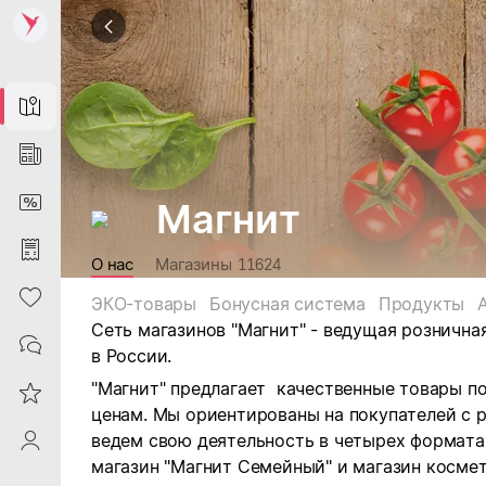
Map
News
DiscountCard
Магнит
Purchases
О нас
Магазины
11624
Heart
ЭКО-товары
Бонусная система
Продукты
Сеть магазинов "Магнит" - ведущая рознична
Contacts
в России.
"Магнит" предлагает качественные товары п
Reviews
ценам. Мы ориентированы на покупателей с 
ведем свою деятельность в четырех форматах:
ProfileSaby
магазин "Магнит Семейный" и магазин космет