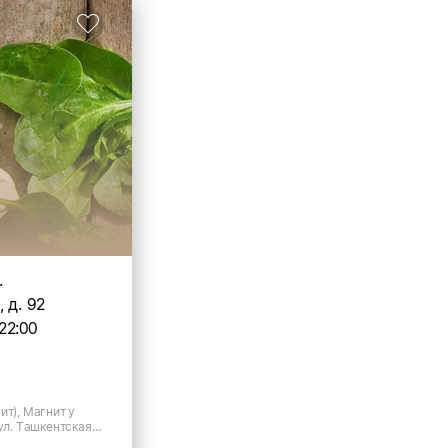
.
 д. 92
22:00
ит), Магнит у
 ул. Ташкентская,