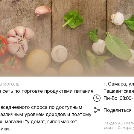
Алкоголь
г. Самара, ул
я сеть по торговле продуктами питания
Ташкентская,
Пн-Вс
08:00-
овседневного спроса по доступным
Поделиться
различным уровнем доходов и поэтому
 магазин "у дома", гипермаркет,
Тандер, АО (Магн
дома, г. Самара,
ики.
д.92