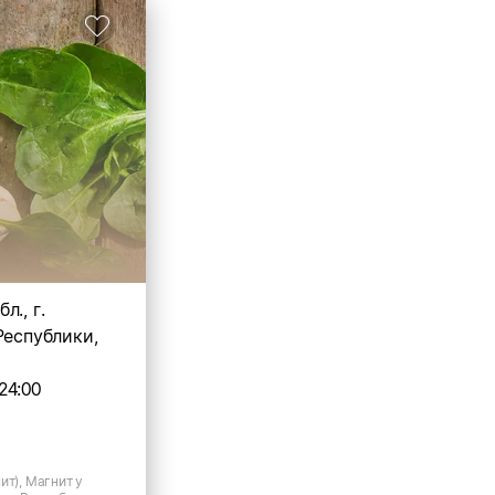
л., г.
Республики,
24:00
ит), Магнит у