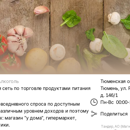
Алкоголь
Тюменская об
я сеть по торговле продуктами питания
Тюмень, ул. 
д. 146/1
Пн-Вс
00:00-
овседневного спроса по доступным
различным уровнем доходов и поэтому
Поделиться
 магазин "у дома", гипермаркет,
ики.
Тандер, АО (Магн