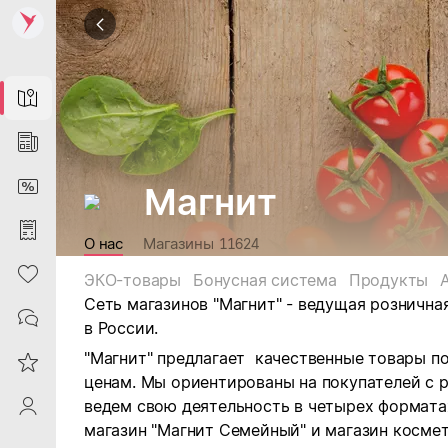
Map
News
DiscountCard
Магнит
Purchases
О нас
Магазины
11624
Heart
ЭКО-товары
Бонусная система
Продукты
Сеть магазинов "Магнит" - ведущая рознична
Contacts
в России.
"Магнит" предлагает качественные товары п
Reviews
ценам. Мы ориентированы на покупателей с 
ведем свою деятельность в четырех форматах:
ProfileSaby
магазин "Магнит Семейный" и магазин космет