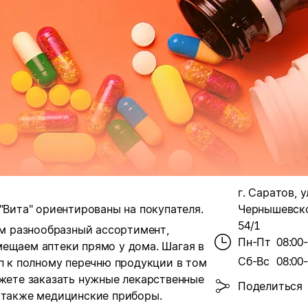
г. Саратов, у
"Вита" ориентированы на покупателя.
Чернышевског
54/1
м разнообразный ассортимент,
Пн-Пт
08:00
мещаем аптеки прямо у дома. Шагая в
Сб-Вс
08:00
уп к полному перечню продукции в том
ожете заказать нужные лекарственные
Поделиться
а также медицинские приборы.