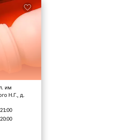
л. им
о Н.Г., д.
-21:00
-20:00