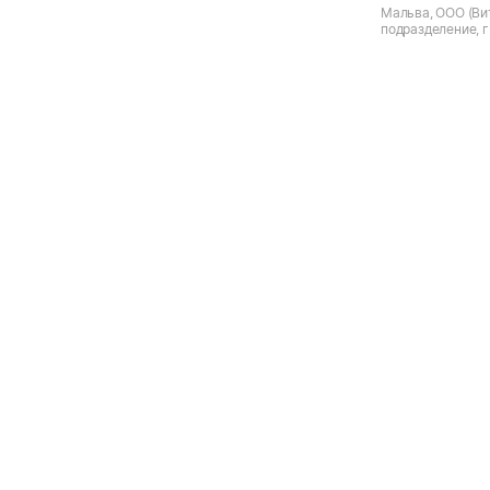
Мальва, ООО (Вит
подразделение, г.
Чернышевского Н.