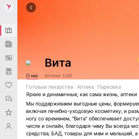
Map
News
DiscountCard
Вита
Purchases
О нас
Аптеки
1130
Heart
Готовые лекарства
Аптека
Парковка
Яркие и динамичные, как сама жизнь, аптеки 
Contacts
Мы поддерживаем выгодные цены, формируе
включая лечебно-уходовую косметику, и раз
Reviews
ногу со временем, "Вита" обеспечивает дост
числе и онлайн, благодаря чему Вы всегда м
ProfileSaby
средства, БАД, товары для мам и малышей, 