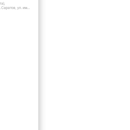
а),
 Саратов, ул. им
Г., д.54/1