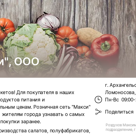
и", ООО
г. Архангель
кетов! Для покупателя в наших
Ломоносова, 
одуктов питания и
Пн-Вс
09:00-
льным ценам. Розничная сеть "Макси"
Поделиться
т жителям города узнавать о самых
покупки заранее.
Роздухов Максим
подразделение, г
роизводства салатов, полуфабрикатов,
кт Ломоносова, д