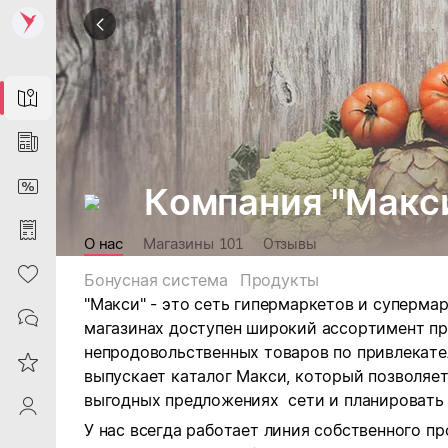
Map
News
DiscountCard
Компания "Макс
Purchases
О нас
Магазины
101
Отзывы
Heart
Бонусная система
Продукты
"Макси" - это сеть гипермаркетов и супермар
Contacts
магазинах доступен широкий ассортимент пр
непродовольственных товаров по привлекате
Reviews
выпускает каталог Макси, который позволяе
выгодных предложениях сети и планировать 
ProfileSaby
У нас всегда работает линия собственного п