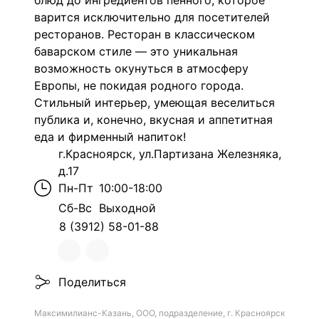
блюд до ин­гре­ди­ен­тов пенного, ко­то­рое
ва­рит­ся ис­клю­чи­тель­но для по­се­ти­те­лей
ре­сто­ра­нов. Ресторан в классическом
баварском стиле — это уникальная
возможность окунуться в атмосферу
Европы, не покидая родного города.
Стильный интерьер, умеющая веселиться
публика и, конечно, вкусная и аппетитная
еда и фирменный напиток!
г.Красноярск, ул.Партизана Железняка,
д.17
Пн-Пт
10:00-18:00
Сб-Вс
Выходной
8 (3912) 58-01-88
Поделиться
Максимилианс-Казань, ООО, подразделение, г. Красноярск