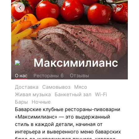
Максимилианс
Отзывы
6
О нас
Рестораны
Доставка
Самовывоз
Мясо
Живая музыка
Банкетный зал
Wi-Fi
Бары
Ночные
Ба­вар­ские клуб­ные ре­сто­ра­ны-пи­во­вар­ни
«Мак­си­ми­ли­анс» — это вы­дер­жан­ный
стиль в каж­дой де­та­ли, на­чи­ная от
интерьера и вы­ве­рен­но­го ме­ню ба­вар­ских