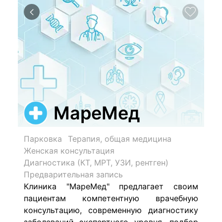
МареМед
Парковка
Терапия, общая медицина
Женская консультация
Диагностика (КТ, МРТ, УЗИ, рентген)
Предварительная запись
Клиника "МареМед" предлагает своим
пациентам компетентную врачебную
консультацию, современную диагностику