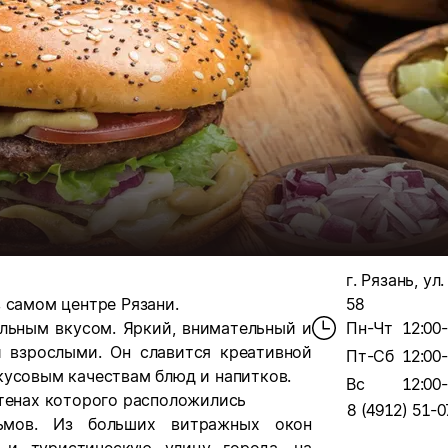
г. Рязань, ул
 самом центре Рязани.
58
ельным вкусом. Яркий, внимательный и
Пн-Чт
12:00
 взрослыми. Он славится креативной
Пт-Сб
12:00
кусовым качествам блюд и напитков.
Вс
12:00
стенах которого расположились
8 (4912) 51-0
мов. Из больших витражных окон