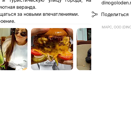
 и туристическую улицу города, на
dinogoloden.
уютная веранда.
ащаться за новыми впечатлениями.
Поделиться
роение.
МАРС, ООО (DIN