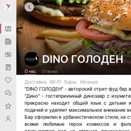
Map
News
DiscountCard
DINO ГОЛОДЕН
Purchases
О нас
Отзывы
Heart
Доставка
Wi-Fi
Бары
Ночные
"DINO ГОЛОДЕН" - авторский стрит-фуд бар в
Contacts
"Дино" - гостеприимный динозавр с изумит
прекрасно находит общий язык с детьми и
Reviews
подачей и уделяет максимальное внимание в
Бар оформлен в урбанистическом стиле, на 
ProfileSaby
всеми любимые герои комиксов и филь