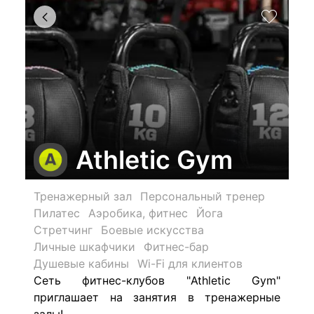
Athletic Gym
Тренажерный зал
Персональный тренер
Пилатес
Аэробика, фитнес
Йога
Стретчинг
Боевые искусства
Личные шкафчики
Фитнес-бар
Душевые кабины
Wi-Fi для клиентов
Сеть фитнес-клубов "Athletic Gym"
приглашает на занятия в тренажерные