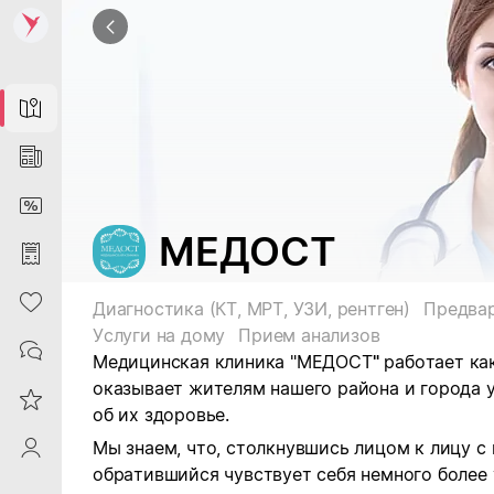
Map
News
DiscountCard
МЕДОСТ
Purchases
Heart
Диагностика (КТ, МРТ, УЗИ, рентген)
Предвар
Услуги на дому
Прием анализов
Contacts
Медицинская клиника "МЕДОСТ
"
работает ка
оказывает жителям нашего района и города у
Reviews
об их здоровье.
Мы знаем, что, столкнувшись лицом к лицу 
ProfileSaby
обратившийся чувствует себя немного более