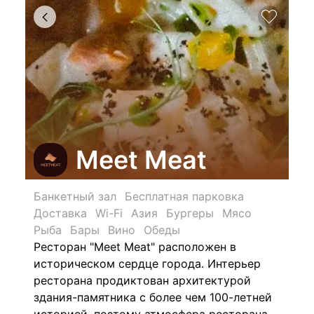
Meet Meat
Банкетный зал
Бесплатная парковка
Доставка
Wi-Fi
Азия
Бургеры
Мясо
Рыба
Бары
Вино
Обеды
Ресторан "Meet Meat" расположен в
историческом сердце города. Интерьер
ресторана продиктован архитектурой
здания-памятника с более чем 100-летней