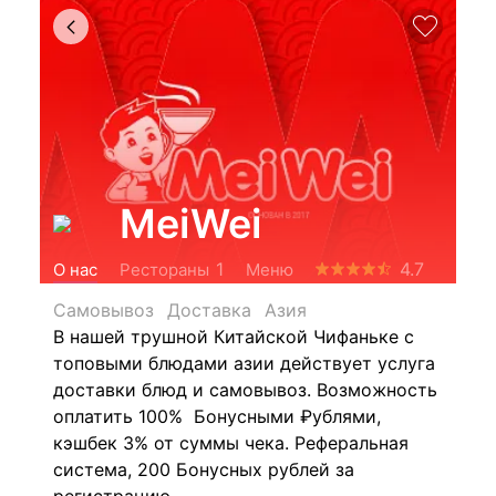
MeiWei
4.7
1
О нас
Рестораны
Меню
Самовывоз
Доставка
Азия
В нашей трушной Китайской Чифаньке с
топовыми блюдами азии действует услуга
доставки блюд и самовывоз. Возможность
оплатить 100% Бонусными ₽ублями,
кэшбек 3% от суммы чека. Реферальная
система, 200 Бонусных рублей за