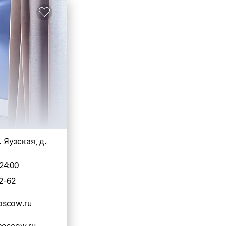
. Яузская, д.
24:00
2-62
scow.ru