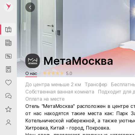
Map
News
DiscountCard
МетаМосква
Purchases
О нас
5.0
Heart
До центра меньше 2 км
Трансфер
Бесплатны
Собственная ванная комната
Подходит для 
Contacts
Оплата на месте
Отель "МетаМосква"
расположен в центре
с
Reviews
от нас находятся такие места
как: Парк З
Котельнической
набережной, а также уютны
ProfileSaby
Хитровка,
Китай - город, Покровка.