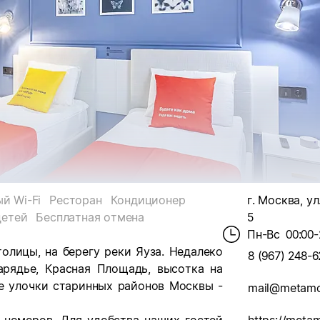
й Wi-Fi
Ресторан
Кондиционер
г. Москва, ул
детей
Бесплатная отмена
5
Пн-Вс
00:00-
толицы, на берегу реки Яуза. Недалеко
8 (967) 248-6
арядье, Красная Площадь, высотка на
е улочки старинных районов Москвы -
mail@metamo