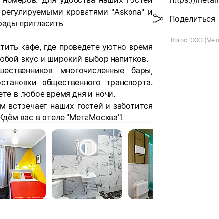
 номеров. Для удобства наших
гостей
https://meta
 регулируемыми кроватями
"Askona" и
Поделиться
рады пригласить
Логос, ООО (Мет
тить кафе, где проведете
уютно время
юбой вкус и
широкий выбор напитков.
ественников многочисленные бары,
остановки общественного
транспорта.
ете в любое
время дня и ночи.
м встречает наших гостей и
заботится
Ждём вас в отеле
"МетаМосква"!