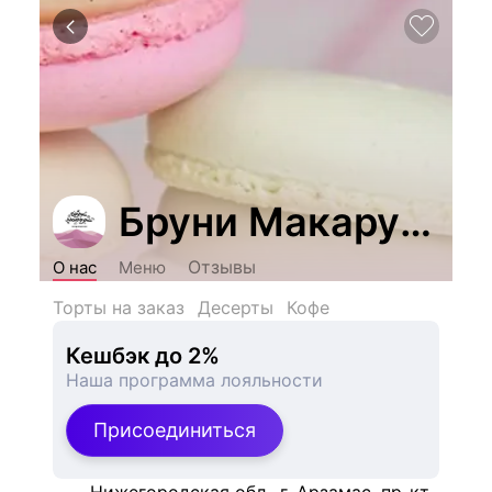
Бруни Макаруни
Отзывы
О нас
Меню
Торты на заказ
Десерты
Кофе
Кешбэк до 2%
Наша программа лояльности
Присоединиться