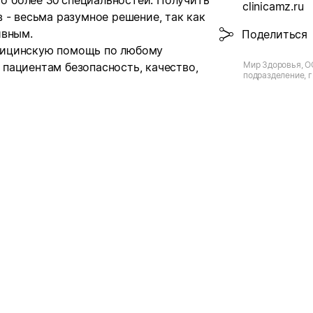
го более 30 специальностей. Получить
clinicamz.ru
 - весьма разумное решение, так как
ивным.
Поделиться
дицинскую помощь по любому
Мир Здоровья, О
пациентам безопасность, качество,
подразделение, г
Свердлова