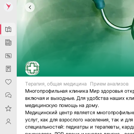
Map
News
DiscountCard
Purchases
Heart
Терапия, общая медицина
Прием анализов
Многопрофильная клиника Мир здоровья откр
Contacts
включая и выходные. Для удобства наших кл
медицинскую помощь на дому.
Reviews
Медицинский центр является многопрофильны
услуг, как для взрослого населения, так и дл
ProfileSaby
специальностей: педиатры и терапевты, кард