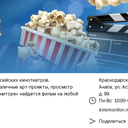
сийских кинотеатров.
Краснодарски
азличные арт-проекты, просмотр
Анапа, ул. А
ониторе» найдется фильм на любой
д. 99
Пн-Вс
10:00-
kinomonitor.r
Поделиться