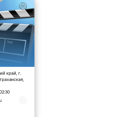
й край, г.
страханская,
02:30
u