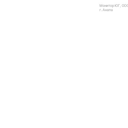
Монитор ЮГ, ООО
г. Анапа