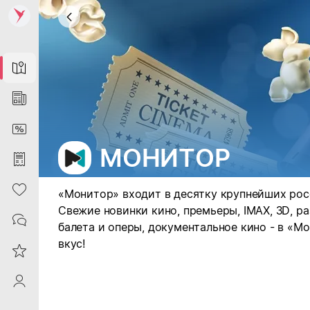
Map
News
DiscountCard
МОНИТОР
Purchases
Heart
«Монитор» входит в десятку крупнейших рос
Свежие новинки кино, премьеры, IMAX, 3D, р
Contacts
балета и оперы, документальное кино - в «М
вкус!
Reviews
ProfileSaby