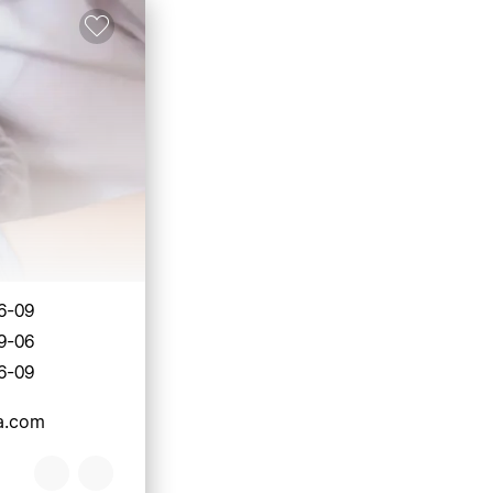
6-09
9-06
6-09
ca.com