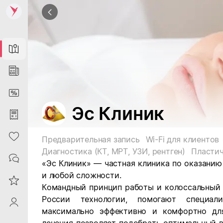
Map
News
DiscountCard
Эс Клиник
Purchases
Heart
Предварительная запись
Wi-Fi для клиентов
Диагностика (КТ, МРТ, УЗИ, рентген)
Contacts
«Эс Клиник»
— частная клиника по оказанию
и любой сложности.
Reviews
Командный принцип работы и колоссальный 
России технологии, помогают специал
ProfileSaby
максимально эффективно и комфортно для