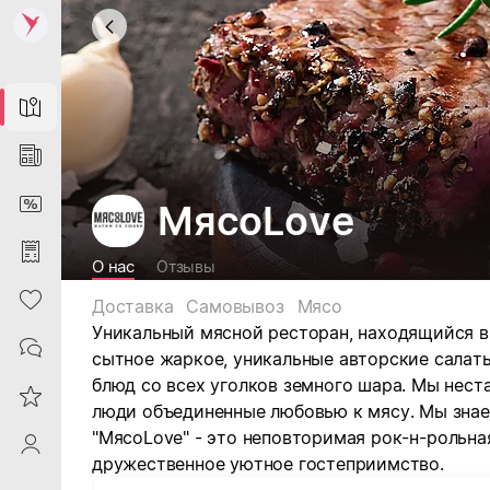
Map
News
DiscountCard
МясоLove
Purchases
О нас
Отзывы
Heart
Доставка
Самовывоз
Мясо
Уникальный мясной ресторан, находящийся в
Contacts
сытное жаркое, уникальные авторские салаты
блюд со всех уголков земного шара. Мы нест
Reviews
люди объединенные любовью к мясу. Мы знае
"МясоLove"
- это неповторимая рок-н-рольна
ProfileSaby
дружественное уютное гостеприимство.