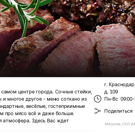
г. Краснодар,
 самом центре города.
Cочные стейки,
д. 109
 и многое другое - меню соткано из
Пн-Вс
09:00-
андартные, весёлые, гостеприимные
Поделиться
м про мясо всё и даже больше.
я атмосфера. Здесь Вас ждет
Мясолов, ООО (М